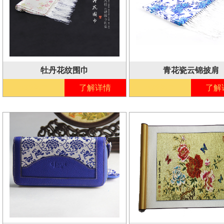
牡丹花纹围巾
青花瓷云锦披肩
在线咨询
了解详情
在线咨询
了解