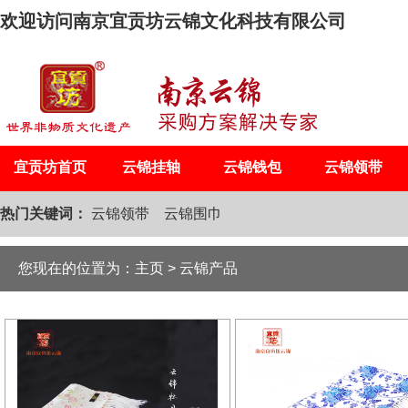
欢迎访问南京宜贡坊云锦文化科技有限公司
宜贡坊首页
云锦挂轴
云锦钱包
云锦领带
热门关键词：
云锦领带
云锦围巾
您现在的位置为：
主页
>
云锦产品