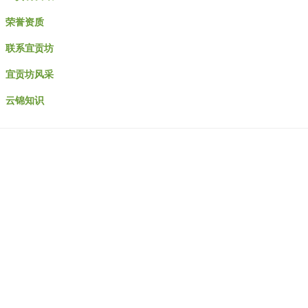
荣誉资质
联系宜贡坊
宜贡坊风采
云锦知识