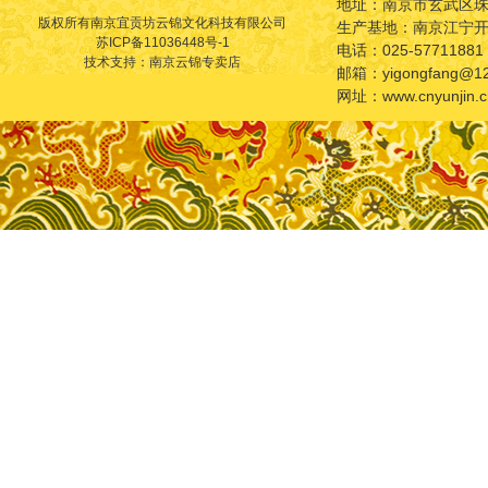
地址：南京市玄武区珠
版权所有南京宜贡坊云锦文化科技有限公司
生产基地：南京江宁
苏ICP备11036448号-1
电话：025-57711881
技术支持：南京云锦专卖店
邮箱：yigongfang@12
网址：www.cnyunjin.c