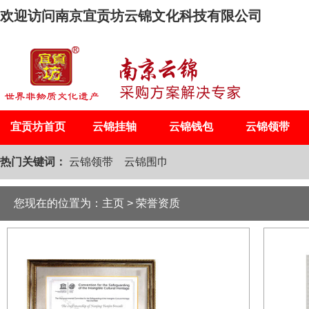
欢迎访问南京宜贡坊云锦文化科技有限公司
宜贡坊首页
云锦挂轴
云锦钱包
云锦领带
热门关键词：
云锦领带
云锦围巾
您现在的位置为：
主页
>
荣誉资质