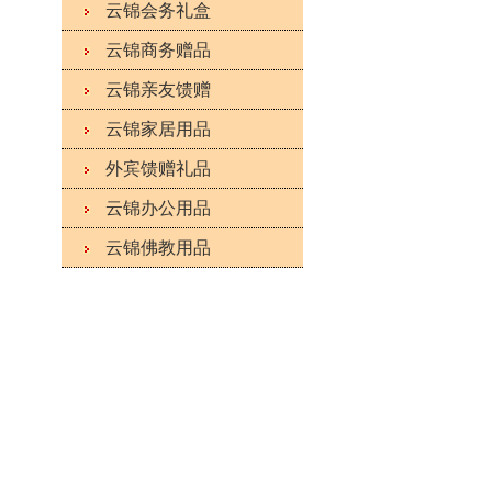
云锦会务礼盒
云锦商务赠品
云锦亲友馈赠
云锦家居用品
外宾馈赠礼品
云锦办公用品
云锦佛教用品