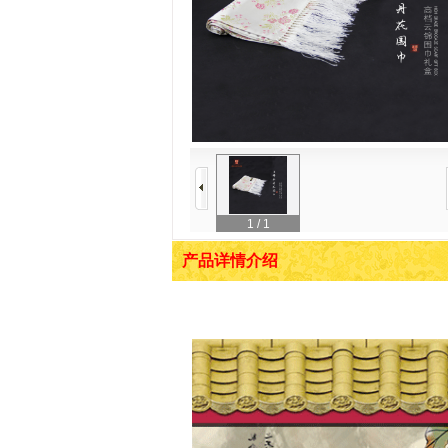
1
/ 1
产品详情介绍