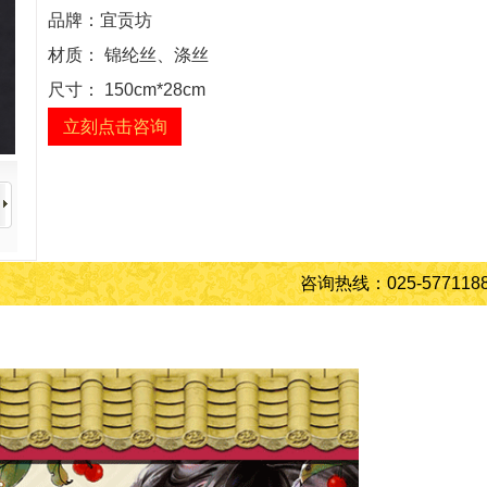
品牌：
宜贡坊
材质：
锦纶丝、涤丝
尺寸：
150cm*28cm
立刻点击咨询
咨询热线：025-577118