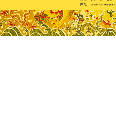
网址：www.cnyunjin.c