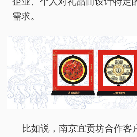
企业、个人对礼品而设计特定
需求。
比如说，南京宜贡坊合作客