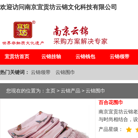
欢迎访问南京宜贡坊云锦文化科技有限公司
宜贡坊首页
云锦挂轴
云锦钱包
云锦领带
热门关键词：
云锦领带
云锦围巾
您现在的位置为：
主页
>
云锦产品
>
云锦围巾
百合花围巾
南京宜贡坊云锦老
与时尚相结合，设
产品星级：