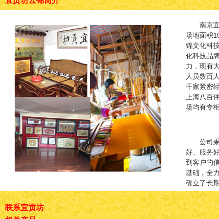
宜贡坊云锦简介
南京
场地面积1
锦文化科
化科技品
力，现有
人员数百
千家紧密
上海八百
场均有专
公司秉
好、服务
到客户的
基础，全
确立了长
联系宜贡坊