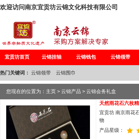
欢迎访问南京宜贡坊云锦文化科技有限公司
宜贡坊首页
云锦挂轴
云锦钱包
云锦领带
热门关键词：
云锦领带
云锦围巾
您现在的位置为：
主页
>
云锦产品
>
云锦会务礼盒
天然雨花石六枚精
宜贡坊 南京雨花
物
产品星级：