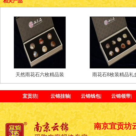
相关产品
天然雨花石六枚精品装
雨花石8枚装精品礼
宜贡坊
|
云锦挂轴
|
云锦钱包
|
云锦领带
|
南京宜贡坊