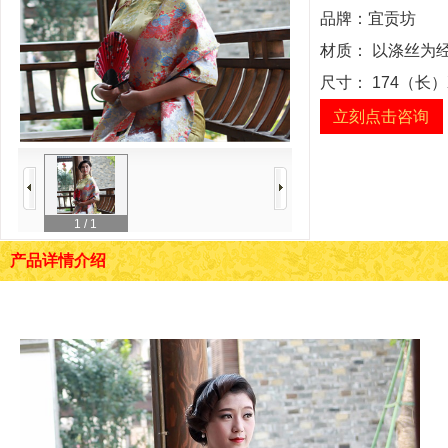
品牌：
宜贡坊
材质：
以涤丝为
尺寸：
174（长）
立刻点击咨询
1
/ 1
产品详情介绍