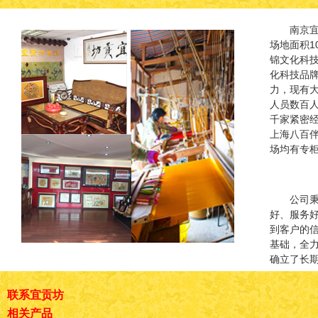
南京
场地面积1
锦文化科
化科技品
力，现有
人员数百
千家紧密
上海八百
场均有专
公司秉
好、服务
到客户的
基础，全
确立了长
联系宜贡坊
相关产品