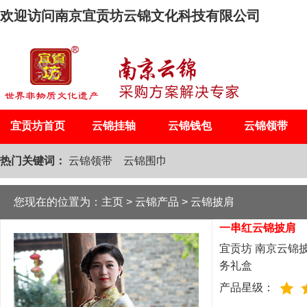
欢迎访问南京宜贡坊云锦文化科技有限公司
宜贡坊首页
云锦挂轴
云锦钱包
云锦领带
热门关键词：
云锦领带
云锦围巾
您现在的位置为：
主页
>
云锦产品
>
云锦披肩
一串红云锦披肩
宜贡坊 南京云锦
务礼盒
产品星级：