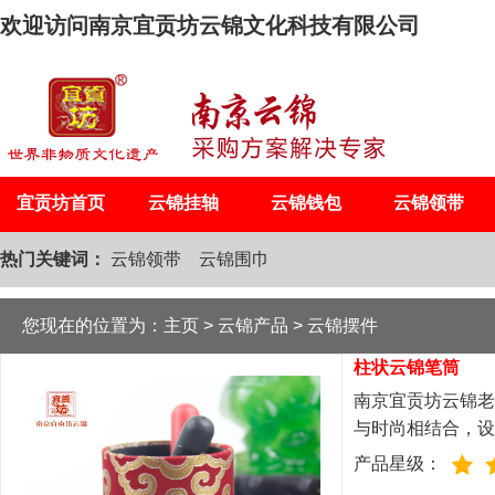
欢迎访问南京宜贡坊云锦文化科技有限公司
宜贡坊首页
云锦挂轴
云锦钱包
云锦领带
热门关键词：
云锦领带
云锦围巾
您现在的位置为：
主页
>
云锦产品
>
云锦摆件
柱状云锦笔筒
南京宜贡坊云锦老
与时尚相结合，设
产品星级：