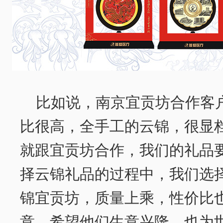
比如说，南京宜贡坊合作客
比很高，全手工的云锦，很显
就跟宜贡坊合作，我们的礼品
择云锦礼品的过程中，我们选
锦宜贡坊，质量上乘，性价比
意，希望他们生意兴隆，也为