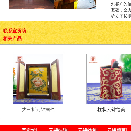
到客户的
基础，全
确立了长
联系宜贡坊
相关产品
大三折云锦摆件
柱状云锦笔筒
宜贡坊
|
云锦挂轴
|
云锦钱包
|
云锦领带
|