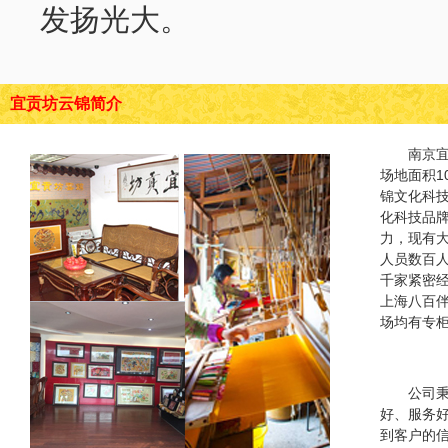
发扬光大。
宜贡坊云锦简介
南京
场地面积1
锦文化科
化科技品
力，现有
人员数百
千家紧密
上海八百
场均有专
公司秉
好、服务
到客户的