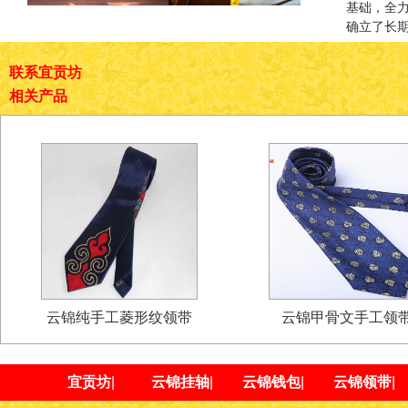
基础，全
确立了长
联系宜贡坊
相关产品
云锦纯手工菱形纹领带
云锦甲骨文手工领
宜贡坊
|
云锦挂轴
|
云锦钱包
|
云锦领带
|