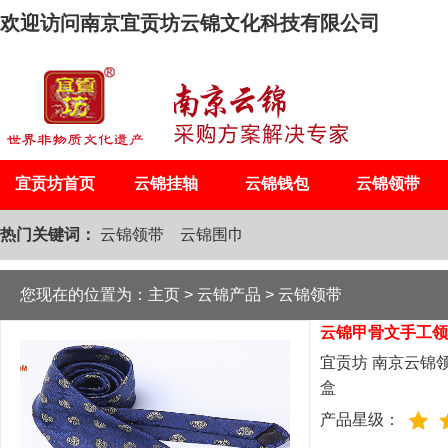
欢迎访问南京宜贡坊云锦文化科技有限公司
宜贡坊首页
云锦挂轴
云锦钱包
云锦领带
热门关键词：
云锦领带
云锦围巾
您现在的位置为：
主页
>
云锦产品
>
云锦领带
云锦甲骨文手工领
宜贡坊 南京云锦
盒
产品星级：