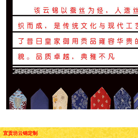
宜贡坊云锦定制