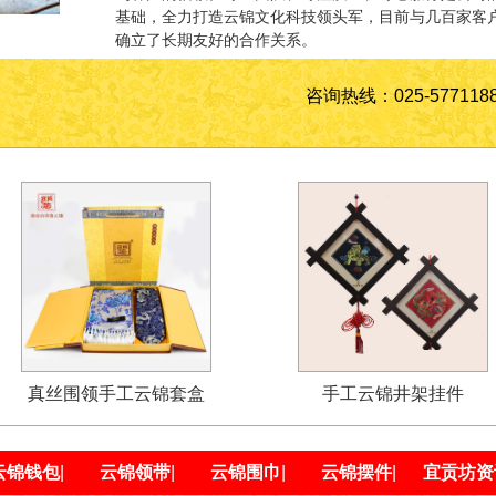
基础，全力打造云锦文化科技领头军，目前与几百家客
确立了长期友好的合作关系。
咨询热线：025-577118
真丝围领手工云锦套盒
手工云锦井架挂件
云锦钱包
|
云锦领带
|
云锦围巾
|
云锦摆件
|
宜贡坊资