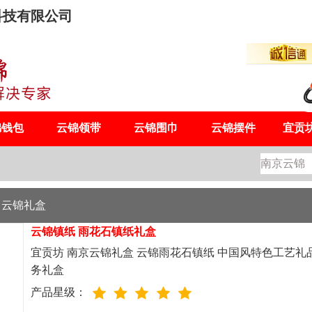
科技有限公司
锦钱包
云锦领带
云锦围巾
云锦摆件
宜贡
>
云锦礼盒
云锦镇纸 雨花石镇纸礼盒
宜贡坊 南京云锦礼盒 云锦雨花石镇纸 中国风特色工艺礼
务礼盒
产品星级：