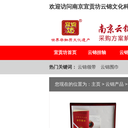
欢迎访问南京宜贡坊云锦文化
宜贡坊首页
云锦挂轴
云
热门关键词：
云锦领带
云锦围巾
您现在的位置为：
主页
>
云锦产品