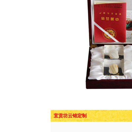
宜贡坊云锦定制