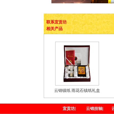
联系宜贡坊
相关产品
云锦镇纸 雨花石镇纸礼盒
宜贡坊
|
云锦挂轴
|