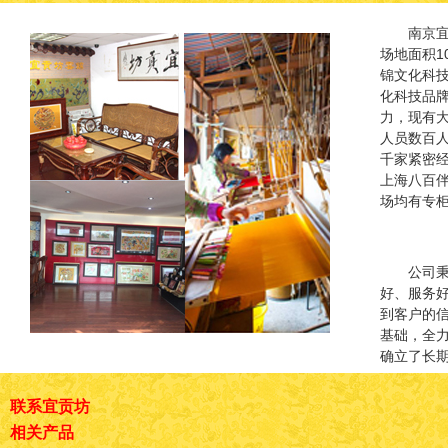
南京
场地面积1
锦文化科
化科技品
力，现有
人员数百
千家紧密
上海八百
场均有专
公司秉
好、服务
到客户的
基础，全
确立了长
联系宜贡坊
相关产品