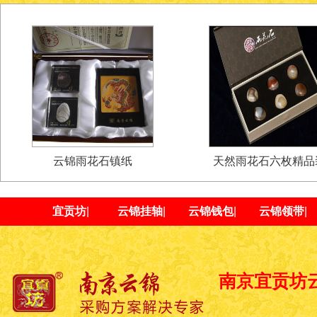
云锦雨花石镇纸
天然雨花石六枚精品
宜贡坊
|
云锦挂轴
|
云锦钱包
|
云锦领带
|
南京宜贡坊