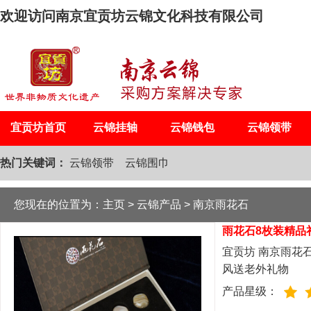
欢迎访问南京宜贡坊云锦文化科技有限公司
宜贡坊首页
云锦挂轴
云锦钱包
云锦领带
热门关键词：
云锦领带
云锦围巾
您现在的位置为：
主页
>
云锦产品
>
南京雨花石
雨花石8枚装精品
宜贡坊 南京雨花
风送老外礼物
产品星级：