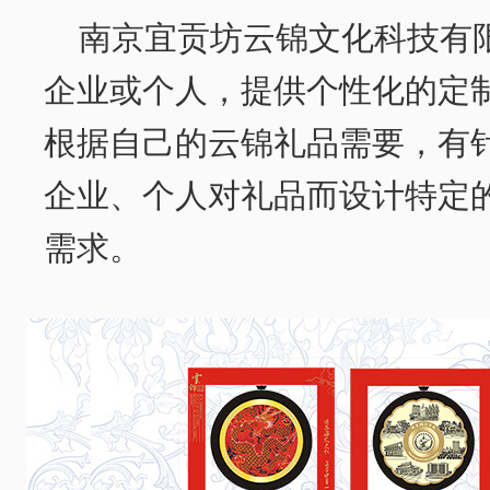
南京宜贡坊云锦文化科技有
企业或个人，提供个性化的定
根据自己的云锦礼品需要，有
企业、个人对礼品而设计特定
需求。